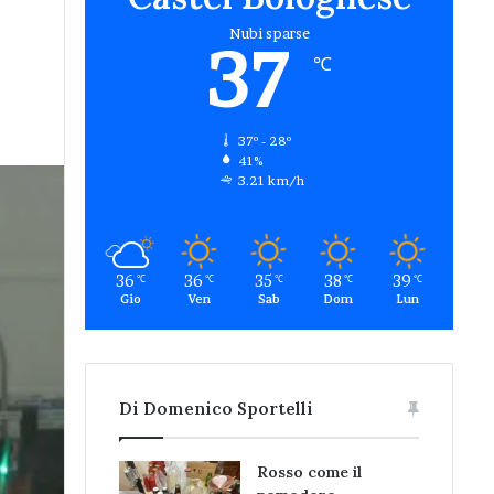
Nubi sparse
37
℃
37º - 28º
41%
3.21 km/h
36
36
35
38
39
℃
℃
℃
℃
℃
Gio
Ven
Sab
Dom
Lun
Di Domenico Sportelli
Rosso come il