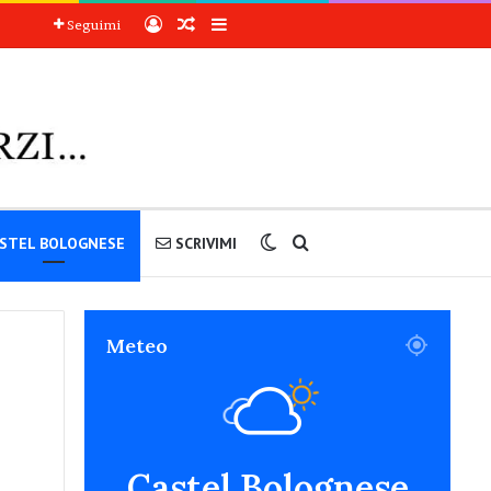
Accedi
Articoli a sorpresa
Barra laterale
Seguimi
Cambia aspetto
Cerca nel sito
STEL BOLOGNESE
SCRIVIMI
Meteo
Castel Bolognese