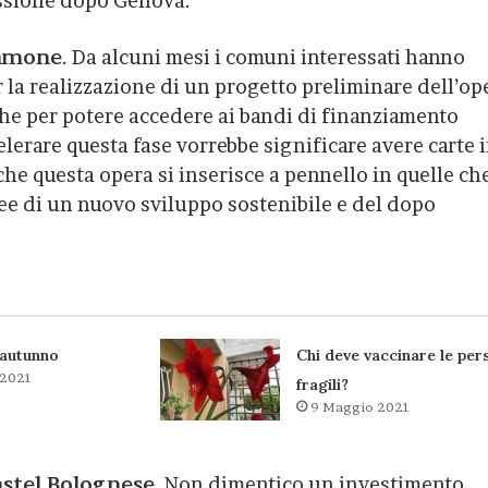
ussione dopo Genova.
Lamone
. Da alcuni mesi i comuni interessati hanno
 la realizzazione di un progetto preliminare dell’op
iche per potere accedere ai bandi di finanziamento
elerare questa fase vorrebbe significare avere carte 
che questa opera si inserisce a pennello in quelle ch
ee di un nuovo sviluppo sostenibile e del dopo
l’autunno
Chi deve vaccinare le per
 2021
fragili?
9 Maggio 2021
astel Bolognese
. Non dimentico un investimento