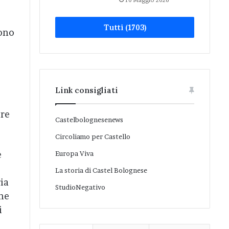
10 Maggio 2026
Tutti (1703)
sono
Link consigliati
ere
Castelbolognesenews
Circoliamo per Castello
e
Europa Viva
La storia di Castel Bolognese
ia
StudioNegativo
one
i