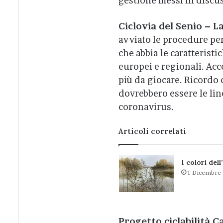
gestione messi in disc
Ciclovia del Senio – 
avviato le procedure per
che abbia le caratterist
europei e regionali. Acc
più da giocare. Ricordo 
dovrebbero essere le lin
coronavirus.
Articoli correlati
I colori del
1 Dicembre
Progetto ciclabilità C