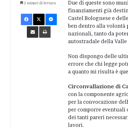
Due di queste sono muni
2 minuti di lettura
finanziamenti già destina
Facebook
X
Messenger
Castel Bolognese e delle
ben dentro alla volontà p
Condividi via Email
Stampa
nazionali, tanto da pote
autostradale della Valle
Non dispongo delle ulti
errore che chi legge pot
a quanto mi risulta è que
Circonvallazione di C
con la componente agrico
per la convocazione dell
per comporre eventuali co
dei tanti pareri necessar
lavori.