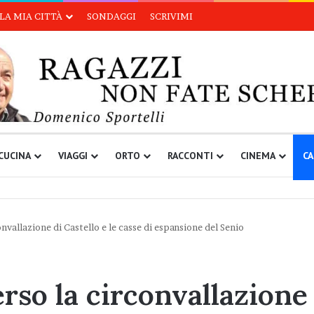
LA MIA CITTÀ
SONDAGGI
SCRIVIMI
CUCINA
VIAGGI
ORTO
RACCONTI
CINEMA
CA
nvallazione di Castello e le casse di espansione del Senio
erso la circonvallazione