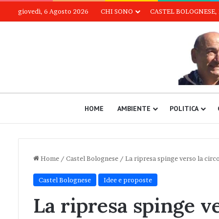
giovedì, 6 Agosto 2026
CHI SONO
CASTEL BOLOGNESE, 
HOME
AMBIENTE
POLITICA
Home
/
Castel Bolognese
/
La ripresa spinge verso la circo
Castel Bolognese
Idee e proposte
La ripresa spinge v