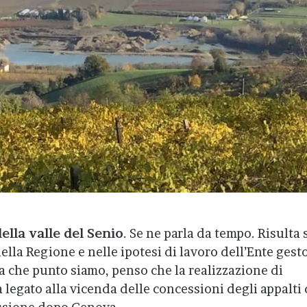
ella valle del Senio
. Se ne parla da tempo. Risulta 
la Regione e nelle ipotesi di lavoro dell’Ente gest
a che punto siamo, penso che la realizzazione di
 legato alla vicenda delle concessioni degli appalti 