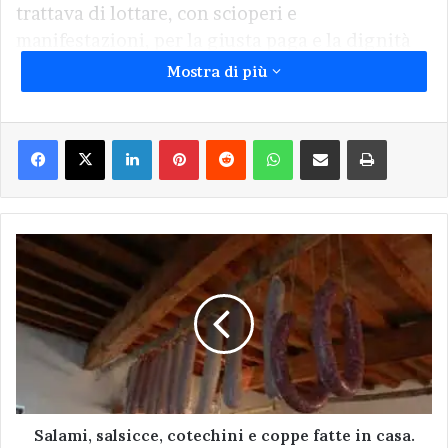
trattava di lottare, con scioperi e
manifestazioni, per la giusta paga e la dignità
del lavoro.
Mostra di più
Vincenzo Mirri era anche un militante del P.C.I.
Facebook
X
LinkedIn
Pinterest
Reddit
WhatsApp
Condividi via Email
Stampa
ed era sempre presente alle varie iniziative del
Partito, a partire dalle Feste dell’Unità delle
quali è stato per lunghi decenni uno dei più
assidui collaboratori.
Salami,
salsicce,
Dopo la famiglia e il lavoro, per Vincenzo
cotechini
c’erano la CGIL e il PCI. Assieme ad un folto
e
coppe
gruppo di attivisti, impersonava la dedizione e
fatte
l’umiltà. Pochi discorsi, ma sensati ed efficaci. E
in
tanto lavoro. Fu quella la base della scuola che
casa.
poi determinò a Castel Bolognese la svolta
Salami, salsicce, cotechini e coppe fatte in casa.
politica a sinistra degli anni sessanta.