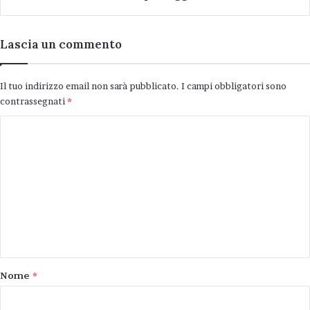
Lascia un commento
Il tuo indirizzo email non sarà pubblicato.
I campi obbligatori sono
contrassegnati
*
C
o
m
m
e
n
t
o
Nome
*
*