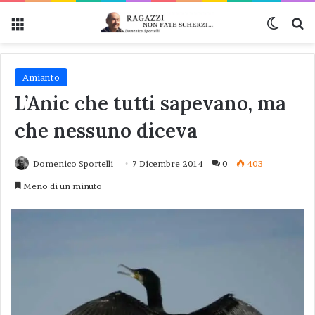
Menu
Cambi
Ce
Amianto
L’Anic che tutti sapevano, ma
che nessuno diceva
Domenico Sportelli
7 Dicembre 2014
0
403
Meno di un minuto