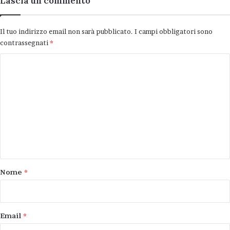
Lascia un commento
Il tuo indirizzo email non sarà pubblicato.
I campi obbligatori sono
contrassegnati
*
C
o
m
m
e
n
t
o
Nome
*
*
Email
*