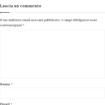
Lascia un commento
Il tuo indirizzo email non sarà pubblicato.
I campi obbligatori sono
contrassegnati
*
C
o
m
m
e
n
t
o
Nome
*
*
Email
*