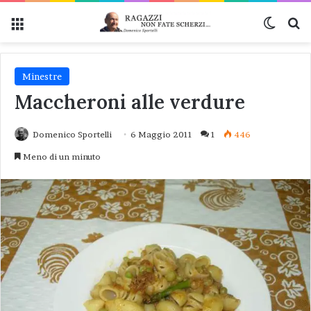
Menu
Cambi
Ce
Minestre
Maccheroni alle verdure
Domenico Sportelli
6 Maggio 2011
1
446
Meno di un minuto