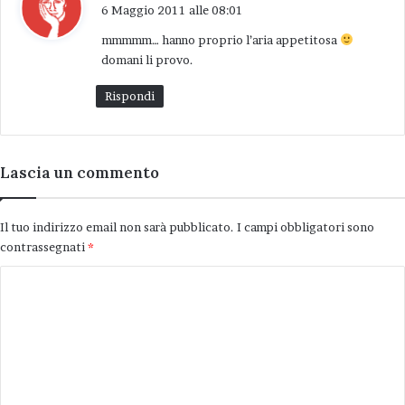
a
6 Maggio 2011 alle 08:01
d
mmmmm… hanno proprio l’aria appetitosa
e
domani li provo.
t
t
Rispondi
o
:
Lascia un commento
Il tuo indirizzo email non sarà pubblicato.
I campi obbligatori sono
contrassegnati
*
C
o
m
m
e