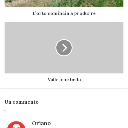
L’orto comincia a produrre
Valle,
che
bella
Valle, che bella
Un commento
h
Oriano