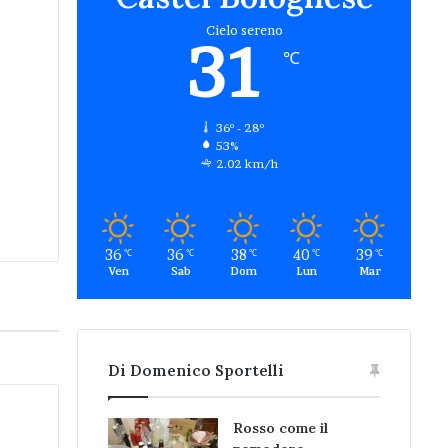
Cielo sereno
31
℃
36º - 28º
53%
2.02 km/h
36
36
38
40
39
℃
℃
℃
℃
℃
Ven
Sab
Dom
Lun
Mar
Di Domenico Sportelli
Rosso come il