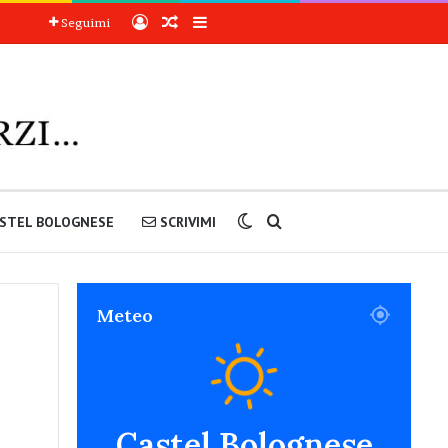
Accedi
Articoli a sorpresa
Barra laterale
Seguimi
Cambia aspetto
Cerca nel sito
STEL BOLOGNESE
SCRIVIMI
Meteo
Castel Bolognese