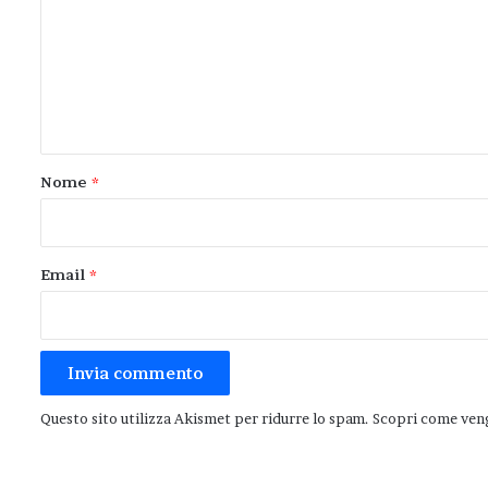
m
m
e
n
t
o
Nome
*
*
Email
*
Questo sito utilizza Akismet per ridurre lo spam.
Scopri come veng