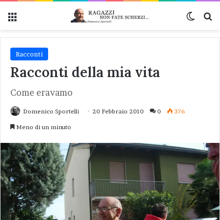
Menu
Cambi
Ce
Racconti
Racconti della mia vita
Come eravamo
Domenico Sportelli
20 Febbraio 2010
0
376
Meno di un minuto