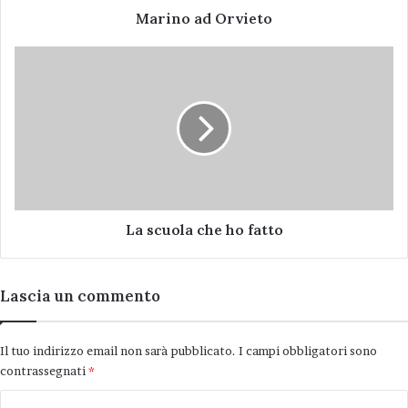
Marino ad Orvieto
La
scuola
che
ho
fatto
La scuola che ho fatto
Lascia un commento
Il tuo indirizzo email non sarà pubblicato.
I campi obbligatori sono
contrassegnati
*
C