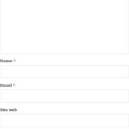
o
m
m
e
n
t
o
Nome
*
*
Email
*
Sito web