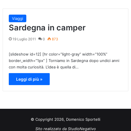
Viaggi
Sardegna in camper
19 Luglio 2011
0
873
[slideshow id=12] [hr color=”light-gray” width=”100%”
border_width=”1px” ] Torniamo in Sardegna dopo undici anni
con molta curiosità. L’idea è quella di…
Leggi di più »
© Copyright 2026, Domenico Sportelli
Sito realizzato da
StudioNegativo