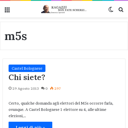
Menu
Cambi
Ce
m5s
Castel Bolognese
Chi siete?
29 Agosto 2013
0
297
Certo, qualche domanda agli elettori del M5s occorre farla,
ovunque. A Castel Bolognese 1 elettore su 4, alle ultime
elezioni,…
Leggi di più »