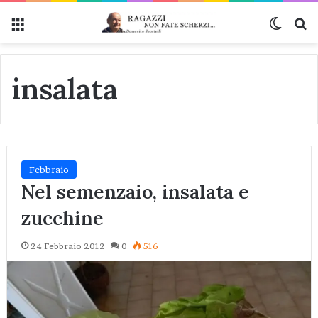
Menu
Cambi
Ce
insalata
Febbraio
Nel semenzaio, insalata e
zucchine
24 Febbraio 2012
0
516