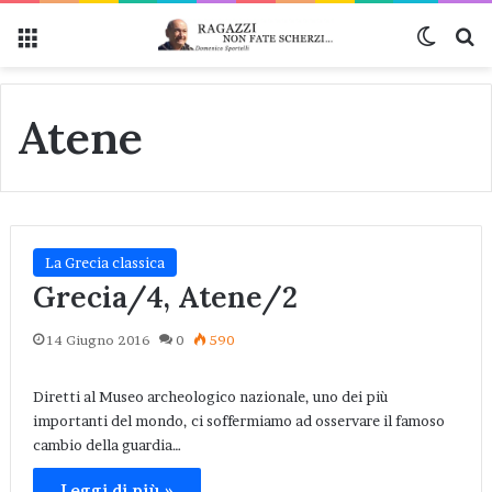
Menu
Cambi
Ce
Atene
La Grecia classica
Grecia/4, Atene/2
14 Giugno 2016
0
590
Diretti al Museo archeologico nazionale, uno dei più
importanti del mondo, ci soffermiamo ad osservare il famoso
cambio della guardia…
Leggi di più »