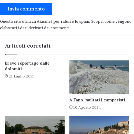
e Borgogna
dalla quale potete trarre utili
informazioni.
Questo sito utilizza Akismet per ridurre lo spam.
Scopri come vengono
elaborati i dati derivati dai commenti
.
Articoli correlati
Articoli correlati
Canale di Borgogna, Montbard e
Garibaldi
Breve reportage dalle
16 Agosto 2023
dolomiti
Chateau-Chinon
21 Luglio 2011
12 Agosto 2023
A Fano, multati i camperisti…
10 Agosto 2014
Di seguito alcune foto, le prime due di Tournus
e le altre del Parco del Morvan, scattate nei
giorni scorsi (agosto 2023).