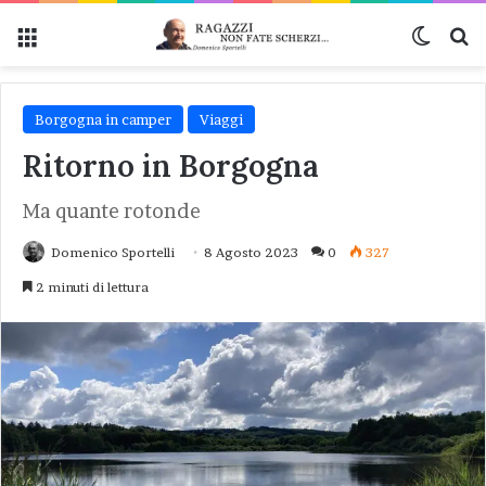
Menu
Cambi
Ce
Borgogna in camper
Viaggi
Ritorno in Borgogna
Ma quante rotonde
Domenico Sportelli
8 Agosto 2023
0
327
2 minuti di lettura