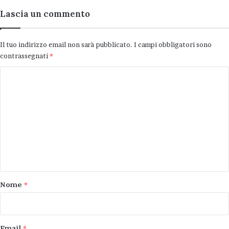
Lascia un commento
Il tuo indirizzo email non sarà pubblicato.
I campi obbligatori sono
contrassegnati
*
C
o
m
m
e
n
t
o
Nome
*
*
Email
*