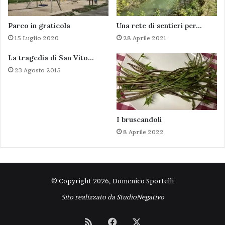
Parco in graticola
Una rete di sentieri per…
15 Luglio 2020
28 Aprile 2021
La tragedia di San Vito…
23 Agosto 2015
I bruscandoli
8 Aprile 2022
© Copyright 2026, Domenico Sportelli
Sito realizzato da
StudioNegativo
RSS
Facebook
X