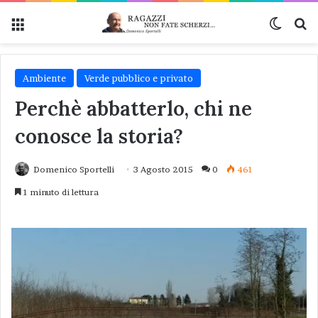
Menu
Cambi
Ce
Ambiente
Verde pubblico e privato
Perchè abbatterlo, chi ne
conosce la storia?
Domenico Sportelli
3 Agosto 2015
0
461
1 minuto di lettura