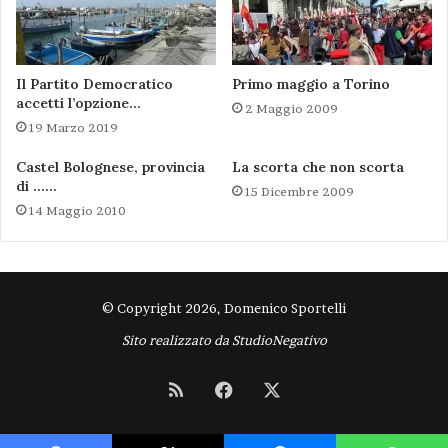
capo chino. In modo tale da indurre a ritenere,
non si sa se a torto o a ragione, che in ballo ci
siano stati tanti voti e il potere.
Il Partito Democratico
Primo maggio a Torino
accetti l’opzione…
2 Maggio 2009
E’ davvero tanta la strada da fare in questo
19 Marzo 2019
nostro disastrato paese.
Castel Bolognese, provincia
La scorta che non scorta
di ……
15 Dicembre 2009
corruzione
meeting
14 Maggio 2010
ministero agricoltura
truffa
© Copyright 2026, Domenico Sportelli
Sito realizzato da
StudioNegativo
RSS
Facebook
X