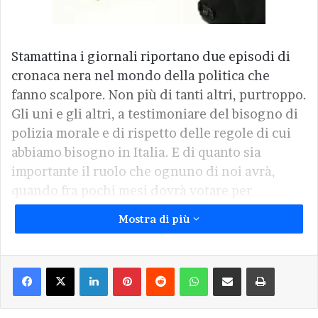
Stamattina i giornali riportano due episodi di
cronaca nera nel mondo della politica che
fanno scalpore. Non più di tanti altri, purtroppo.
Gli uni e gli altri, a testimoniare del bisogno di
polizia morale e di rispetto delle regole di cui
abbiamo bisogno in Italia. E di quanto sia
importante il ruolo che ognuno di noi avrà,
quando fra pochi mesi dovrà votare per
decidere il destino dell’Italia.
Mostra di più
Gli episodi di cronaca riferiscono di arresti di
massa, 11 alti dirigenti, al ministero
Facebook
X
LinkedIn
Pinterest
Reddit
WhatsApp
Condividi via Email
Stampa
dell’Agricoltura, e di una indagine per truffa,
con sequestro milionario di beni, a carico dei