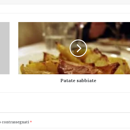
Patate
sabbiate
Patate sabbiate
o contrassegnati
*