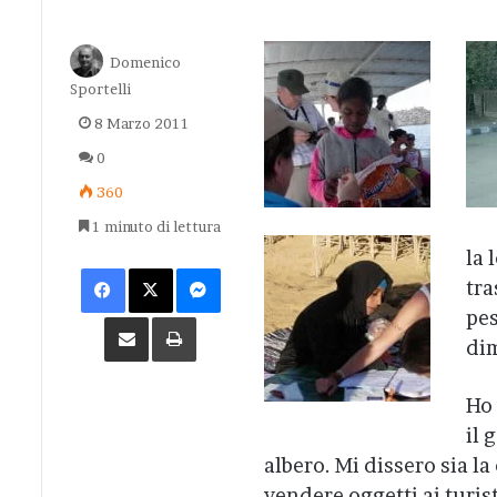
Domenico
Sportelli
8 Marzo 2011
0
360
1 minuto di lettura
la 
Facebook
X
Messenger
tra
pes
Condividi via Email
Stampa
dim
Ho 
il 
albero. Mi dissero sia l
vendere oggetti ai turis