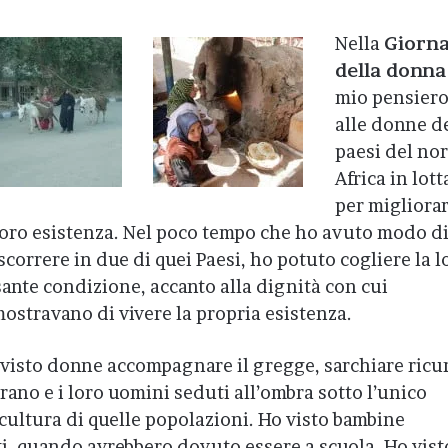
Nella
Giorna
della donna
mio pensiero
alle donne d
paesi del no
Africa in lott
per migliora
loro esistenza. Nel poco tempo che ho avuto modo d
scorrere in due di quei Paesi, ho potuto cogliere la l
ante condizione, accanto alla dignità con cui
ostravano di vivere la propria esistenza.
visto donne accompagnare il gregge, sarchiare ricu
grano e i loro uomini seduti all’ombra sotto l’unico
a cultura di quelle popolazioni. Ho visto bambine
ti, quando avrebbero dovuto essere a scuola. Ho vist