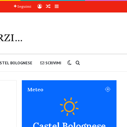
Accedi
Articoli a sorpresa
Barra laterale
Seguimi
Cambia aspetto
Cerca nel sito
STEL BOLOGNESE
SCRIVIMI
Meteo
Castel Bolognese