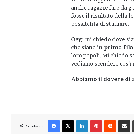
anche ragazze fare da gu
fosse il risultato della
possibilità di studiare.
Oggi mi chiedo dove sian
che siano
in prima fila
loro popoli. Mi chiedo se
vediamo scendere cos’ì 
Abbiamo il dovere di 
Facebook
X
LinkedIn
Pinterest
Reddit
Condivi
Condividi