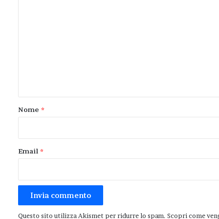
C
o
m
m
e
n
t
o
Nome
*
*
Email
*
Questo sito utilizza Akismet per ridurre lo spam.
Scopri come veng