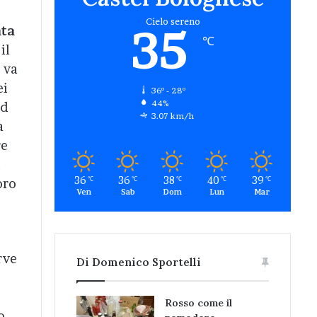
Cielo sereno
35
ta
℃
il
 va
ei
36º - 28º
44%
rd
3.07 km/h
a
re
i
36
36
38
40
39
℃
℃
℃
℃
℃
oro
Ven
Sab
Dom
Lun
Mar
rve
Di Domenico Sportelli
Rosso come il
o