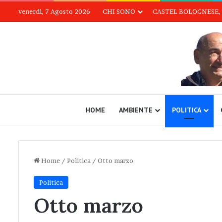
venerdì, 7 Agosto 2026
CHI SONO
CASTEL BOLOGNESE, 
HOME
AMBIENTE
POLITICA
Home
/
Politica
/
Otto marzo
Politica
Otto marzo