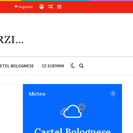
Accedi
Articoli a sorpresa
Barra laterale
Seguimi
Cambia aspetto
Cerca nel sito
STEL BOLOGNESE
SCRIVIMI
Meteo
Castel Bolognese