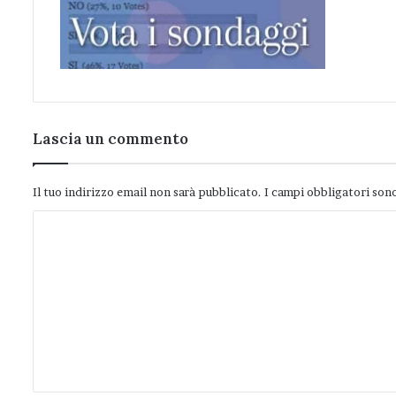
Lascia un commento
Il tuo indirizzo email non sarà pubblicato.
I campi obbligatori son
C
o
m
m
e
n
t