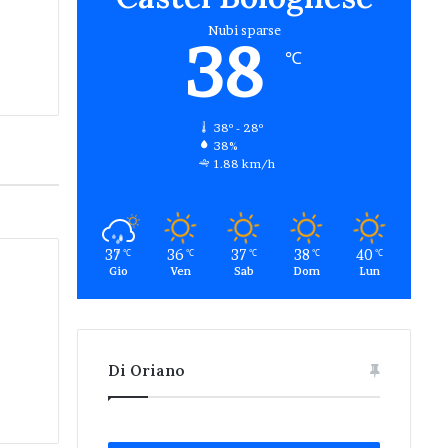
Nubi sparse
38
℃
38º - 28º
38%
1.88 km/h
37
36
37
38
40
℃
℃
℃
℃
℃
Gio
Ven
Sab
Dom
Lun
Di Oriano