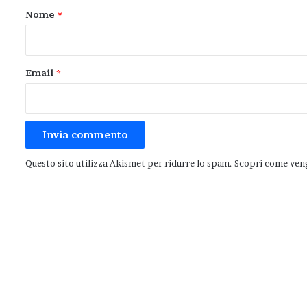
o
Nome
*
*
Email
*
Questo sito utilizza Akismet per ridurre lo spam.
Scopri come veng