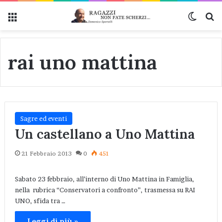
Menu
Cambi
Ce
rai uno mattina
Sagre ed eventi
Un castellano a Uno Mattina
21 Febbraio 2013
0
451
Sabato 23 febbraio, all’interno di Uno Mattina in Famiglia,
nella rubrica “Conservatori a confronto”, trasmessa su RAI
UNO, sfida tra …
Leggi di più »