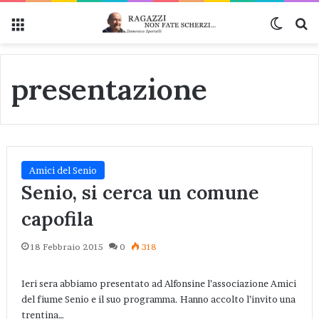
Menu
Cambi
Ce
presentazione
Amici del Senio
Senio, si cerca un comune
capofila
18 Febbraio 2015
0
318
Ieri sera abbiamo presentato ad Alfonsine l’associazione Amici
del fiume Senio e il suo programma. Hanno accolto l’invito una
trentina…