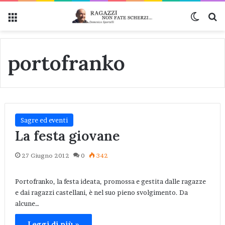
Menu
Cambi
Ce
portofranko
Sagre ed eventi
La festa giovane
27 Giugno 2012
0
342
Portofranko, la festa ideata, promossa e gestita dalle ragazze
e dai ragazzi castellani, è nel suo pieno svolgimento. Da
alcune…
Leggi di più »