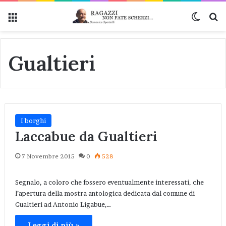
Menu
Cambi
Ce
Gualtieri
I borghi
Laccabue da Gualtieri
7 Novembre 2015
0
528
Segnalo, a coloro che fossero eventualmente interessati, che
l’apertura della mostra antologica dedicata dal comune di
Gualtieri ad Antonio Ligabue,…
Leggi di più »