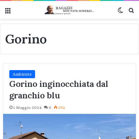
Menu
Cambi
Ce
Gorino
Ambiente
Gorino inginocchiata dal
granchio blu
1 Maggio 2024
0
192