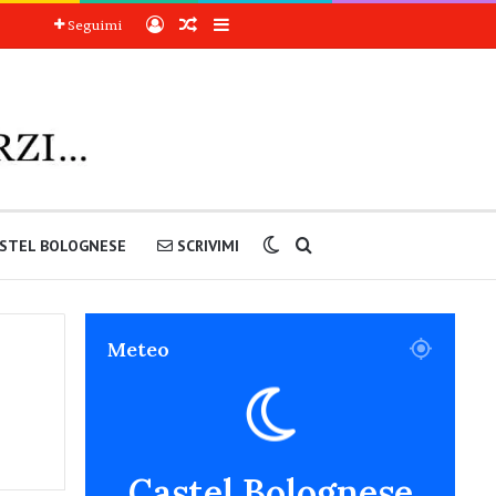
Accedi
Articoli a sorpresa
Barra laterale
Seguimi
Cambia aspetto
Cerca nel sito
STEL BOLOGNESE
SCRIVIMI
Meteo
Castel Bolognese