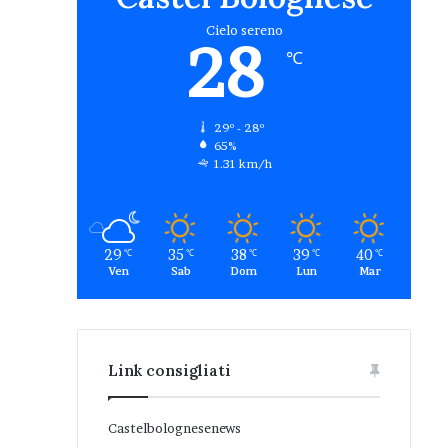
Cielo sereno
28
℃
29º - 28º
65%
1.31 km/h
29
35
38
39
40
℃
℃
℃
℃
℃
Ven
Sab
Dom
Lun
Mar
Link consigliati
Castelbolognesenews