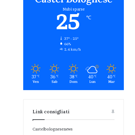
Nubi sparse
25
℃
37º - 25º
66%
2.4 km/h
37
36
38
40
40
℃
℃
℃
℃
℃
Ven
Sab
Dom
Lun
Mar
Link consigliati
Castelbolognesenews