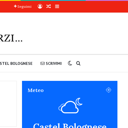
Accedi
Articoli a sorpresa
Barra laterale
Seguimi
Cambia aspetto
Cerca nel sito
STEL BOLOGNESE
SCRIVIMI
Meteo
Castel Bolognese