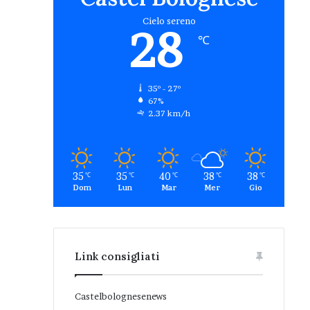
Cielo sereno
28
℃
35º - 27º
67%
2.37 km/h
35
35
40
38
38
℃
℃
℃
℃
℃
Dom
Lun
Mar
Mer
Gio
Link consigliati
Castelbolognesenews