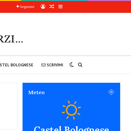
Accedi
Articoli a sorpresa
Barra laterale
Seguimi
Cambia aspetto
Cerca nel sito
STEL BOLOGNESE
SCRIVIMI
Meteo
Castel Bolognese