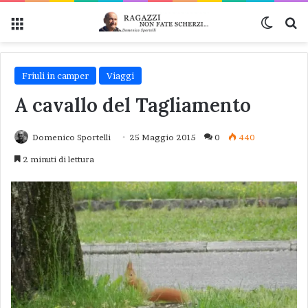
Menu
Cambi
Ce
Friuli in camper
Viaggi
A cavallo del Tagliamento
Domenico Sportelli
25 Maggio 2015
0
440
2 minuti di lettura