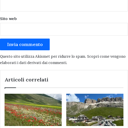
movimenti culturali dell’
avanguardia russa
del periodo iniziale della Rivoluzione, quando
Sito web
fermenti culturali innovativi e di grande valore
trovarono spazio nelle “aperture”
rivoluzionarie, poi negate e represse negli anni
trenta con l’avvento al potere di Stalin.
Questo sito utilizza Akismet per ridurre lo spam.
Scopri come vengono
Girovagando per la mostra (esposta fino al 28
elaborati i dati derivati dai commenti
.
giugno) incappiamo in una sala dove si proietta
un film russo degli anni venti. Il regista
Articoli correlati
riprende un operatore cinematografico che
riprende il lavoro di una giornata nella città di
Odessa. Subito ci pare una lagna, però
continuiamo a guardare, fino a quando non
riusciamo più a staccare gli occhi dallo
schermo. Tanto è coinvolgente il crescere del