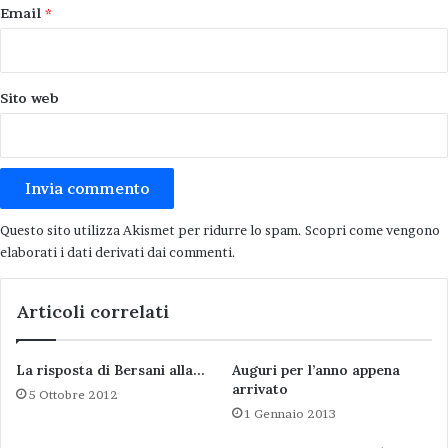
31 maggio – ore 20,30 – cinema
Email
*
Corso, via di Roma – Ravenna
Sito web
AUSL Unica di Romagna: obiettivi e
percorsi. Due sindaci a confronto
Ospiti: Fabrizio Matteucci, sindaco di Ravenna e
Roberto Balzani, sindaco di Forlì.
Questo sito utilizza Akismet per ridurre lo spam.
Scopri come vengono
elaborati i dati derivati dai commenti
.
Articoli correlati
Articoli correlati
Il fiume Senio che vorrei
29 Marzo 2014
La risposta di Bersani alla…
Auguri per l’anno appena
Nata l’associazione Amici del mulino Scodellino
arrivato
5 Ottobre 2012
16 Novembre 2009
1 Gennaio 2013