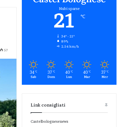
Nubi sparse
21
℃
34º - 21º
89%
2.54 km/h
57
34
37
40
40
37
℃
℃
℃
℃
℃
Sab
Dom
Lun
Mar
Mer
Link consigliati
Castelbolognesenews