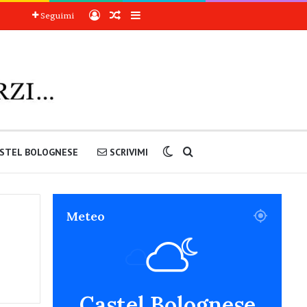
Accedi
Articoli a sorpresa
Barra laterale
Seguimi
Cambia aspetto
Cerca nel sito
STEL BOLOGNESE
SCRIVIMI
Meteo
Castel Bolognese