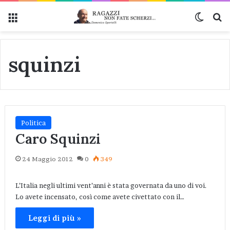
Menu
Cambi
Ce
squinzi
Politica
Caro Squinzi
24 Maggio 2012
0
349
L’Italia negli ultimi vent’anni è stata governata da uno di voi.
Lo avete incensato, così come avete civettato con il…
Leggi di più »