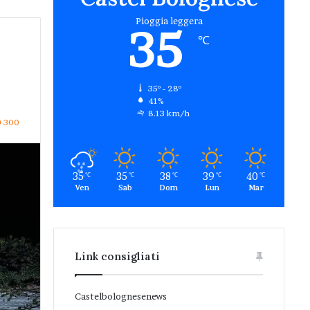
Pioggia leggera
35
℃
35º - 28º
41%
8.13 km/h
300
35
35
38
39
40
℃
℃
℃
℃
℃
Ven
Sab
Dom
Lun
Mar
Link consigliati
Castelbolognesenews