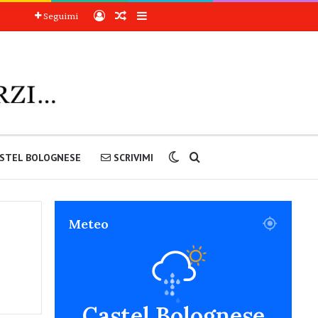
Accedi
Articoli a sorpresa
Barra laterale
Seguimi
Cambia aspetto
Cerca nel sito
STEL BOLOGNESE
SCRIVIMI
Meteo
Castel Bolognese