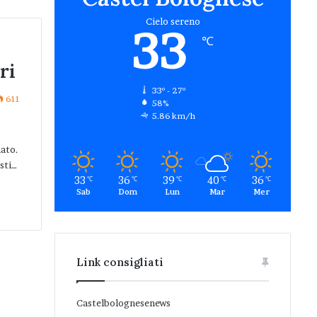
Cielo sereno
33
℃
ri
33º - 27º
611
58%
5.86 km/h
iato.
sti…
33
36
39
40
36
℃
℃
℃
℃
℃
Sab
Dom
Lun
Mar
Mer
Link consigliati
Castelbolognesenews