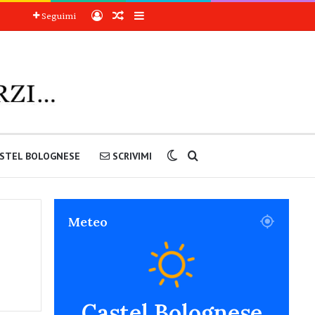
Accedi
Articoli a sorpresa
Barra laterale
Seguimi
Cambia aspetto
Cerca nel sito
STEL BOLOGNESE
SCRIVIMI
Meteo
Castel Bolognese