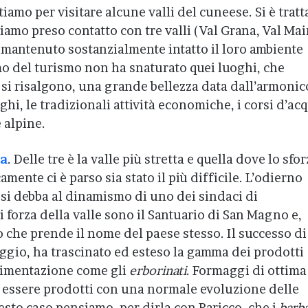
iamo per visitare alcune valli del cuneese. Si è tratt
iamo preso contatto con tre valli (Val Grana, Val Mai
 mantenuto sostanzialmente intatto il loro ambiente
mo del turismo non ha snaturato quei luoghi, che
 risalgono, una grande bellezza data dall’armonic
rghi, le tradizionali attività economiche, i corsi d’ac
e alpine.
na
. Delle tre è la valle più stretta e quella dove lo sfo
ente ci è parso sia stato il più difficile. L’odierno
e si debba al dinamismo di uno dei sindaci di
di forza della valle sono il Santuario di San Magno e,
o che prende il nome del paese stesso. Il successo di
ggio, ha trascinato ed esteso la gamma dei prodotti
erimentazione come gli
erborinati
. Formaggi di ottima
i essere prodotti con una normale evoluzione delle
uesto caso pensiamo, per dirla con Baricco, che i
barba