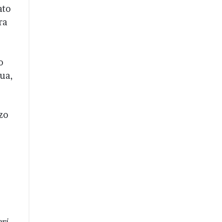
ato
ra
o
qua,
rzo
ri