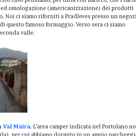
 ed omologazione (americanizzazione) dei prodotti
. Noi ci siamo riforniti a Pradleves presso un negoz
 di questo famoso formaggio. Verso sera ci siamo
 seconda valle.
la
Val Maira
. L’area camper indicata nel Portolano n
arla), per cui abbiamo dormito in un ampio parcheggi