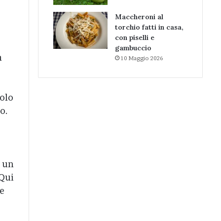
Maccheroni al
torchio fatti in casa,
con piselli e
gambuccio
a
10 Maggio 2026
golo
o.
, un
 Qui
e