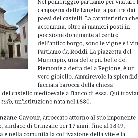
Nel pomeriggio partiamo per visitare 
campagna delle Langhe, a partire dai
paesi dei castelli. La caratteristica che
accomuna, oltre ai manieri posti in
posizione dominante al centro
dell’antico borgo, sono le vigne e i vin
Partiamo da
Roddi
. La piazzetta del
Municipio, una delle più belle del
Piemonte a detta della Regione, è un
vero gioiello. Ammirevole la splendid
facciata barocca della chiesa
a del castello medioevale a fianco di essa. Qui trovi
rtufo
, un’istituzione nata nel 1880.
inzane Cavour
, arroccato attorno al suo imponente
o, sindaco di Grinzane per 17 anni, fino al 1849,
 e nella comunità la coltivazione della vite e la