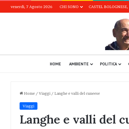
venerdì, 7 Agosto 2026
CHI SONO
CASTEL BOLOGNESE, 
HOME
AMBIENTE
POLITICA
Home
/
Viaggi
/
Langhe e valli del cuneese
Viaggi
Langhe e valli del 