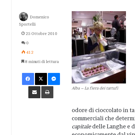
Domenico
Sportelli
25 Ottobre 2010
0
412
8 minuti di lettura
Facebook
X
Messenger
Condividi via Email
Stampa
Alba – La fiera dei tartufi
odore di cioccolato in taz
commerciali che determin
capitale
delle Langhe e de
economicamente dal vino 