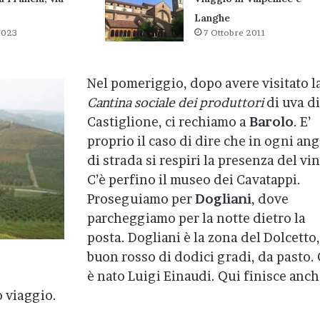
Langhe
2023
7 Ottobre 2011
Nel pomeriggio, dopo avere visitato l
Cantina sociale dei produttori
di uva di
Castiglione, ci rechiamo a
Barolo
. E’
proprio il caso di dire che in ogni an
di strada si respiri la presenza del vin
C’è perfino il museo dei Cavatappi.
Proseguiamo per
Dogliani
, dove
parcheggiamo per la notte dietro la
posta. Dogliani è la zona del Dolcetto
buon rosso di dodici gradi, da pasto.
è nato Luigi Einaudi. Qui finisce anch
o viaggio.