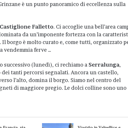
Grinzane è un punto panoramico di eccellenza sulla
Castiglione Falletto
. Ci accoglie una bell’area cam
 dominata da un’imponente fortezza con la caratterist
. Il borgo è molto curato e, come tutti, organizzato p
 La vendemmia ferve …
no successivo (lunedì), ci rechiamo a
Serralunga
,
dei tanti percorsi segnalati. Ancora un castello,
erso l’alto, domina il borgo. Siamo nel centro del
igneti di maggiore pregio. Le dolci colline sono uno
a Francia, via
Viaggio in Valpellice e