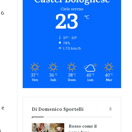
Cielo sereno
23
16
℃
37º - 23º
78%
1.72 km/h
37
36
38
40
40
℃
℃
℃
℃
℃
Ven
Sab
Dom
Lun
Mar
 e
Di Domenico Sportelli
Rosso come il
i