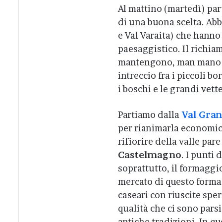
Al mattino (martedì) part
di una buona scelta. Abb
e Val Varaita) che hanno
paesaggistico. Il richia
mantengono, man mano si
intreccio fra i piccoli bo
i boschi e le grandi vett
Partiamo dalla
Val Gra
per rianimarla economicam
rifiorire della valle par
Castelmagno
. I punti 
soprattutto, il formaggi
mercato di questo forma
caseari con riuscite sp
qualità che ci sono pars
antiche tradizioni. In q