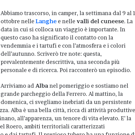
Abbiamo trascorso, in camper, la settimana dal 9 al 
ottobre nelle
Langhe
e nelle
valli del cuneese
. La
data in cui si colloca un viaggio è importante. In
questo caso ha significato il contatto con la
vendemmia e i tartufi e con l’atmosfera e i colori
dell’autunno. Scriverò tre note: questa,
prevalentemente descrittiva, una seconda più
personale e di ricerca. Poi racconterò un episodio.
Arriviamo ad
Alba
nel pomeriggio e sostiamo nel
grande parcheggio della Ferrero. Al mattino, la
domenica, ci svegliamo inebriati da un persistente
za. Alba è una bella città, ricca di attività produttive
ano, all’apparenza, un tenore di vita elevato. E’ la
l Roero, ambiti territoriali caratterizzati
e dai tartufi. Il prezioso tubero ha una funzione d