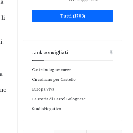
10 Maggio 2026
la
Tutti (1703)
 li
i.
Link consigliati
Castelbolognesenews
a
Circoliamo per Castello
amo
Europa Viva
La storia di Castel Bolognese
StudioNegativo