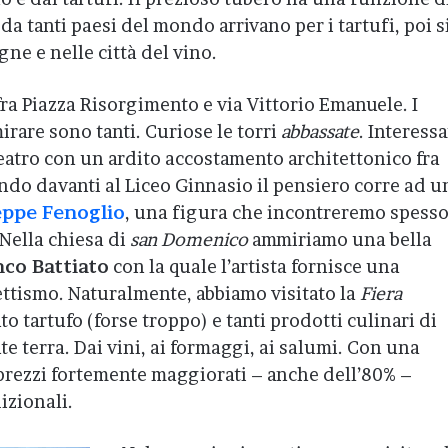
 da tanti paesi del mondo arrivano per i tartufi, poi s
e e nelle città del vino.
fra Piazza Risorgimento e via Vittorio Emanuele. I
irare sono tanti. Curiose le torri
abbassate
. Interess
teatro con un ardito accostamento architettonico fra
do davanti al Liceo Ginnasio il pensiero corre ad u
ppe Fenoglio
, una figura che incontreremo spess
 Nella chiesa di
san Domenico
ammiriamo una bella
nco Battiato
con la quale l’artista fornisce una
ettismo. Naturalmente, abbiamo visitato la
Fiera
nto tartufo (forse troppo) e tanti prodotti culinari di
te terra. Dai vini, ai formaggi, ai salumi. Con una
 prezzi fortemente maggiorati – anche dell’80% –
izionali.