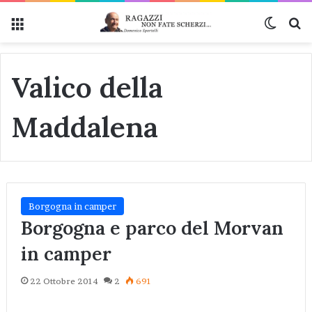
Menu
Cambi
Ce
Valico della
Maddalena
Borgogna in camper
Borgogna e parco del Morvan
in camper
22 Ottobre 2014
2
691