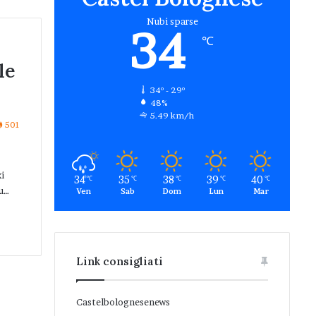
Nubi sparse
34
℃
le
34º - 29º
48%
5.49 km/h
501
xi
34
35
38
39
40
℃
℃
℃
℃
℃
su…
Ven
Sab
Dom
Lun
Mar
Link consigliati
Castelbolognesenews