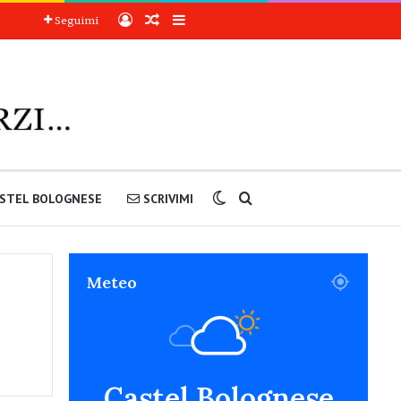
Accedi
Articoli a sorpresa
Barra laterale
Seguimi
Cambia aspetto
Cerca nel sito
STEL BOLOGNESE
SCRIVIMI
Meteo
Castel Bolognese