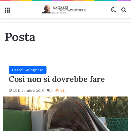
Menu
Cambi
Ce
Posta
Castel Bolognese
Così non si dovrebbe fare
23 Dicembre 2019
1
441