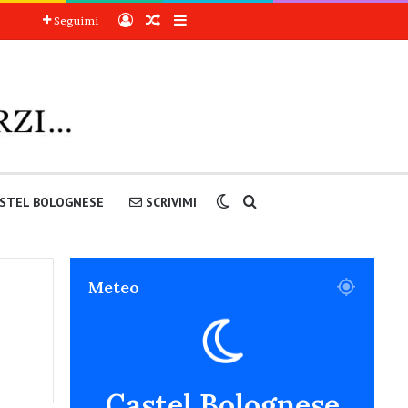
Accedi
Articoli a sorpresa
Barra laterale
Seguimi
Cambia aspetto
Cerca nel sito
STEL BOLOGNESE
SCRIVIMI
Meteo
Castel Bolognese