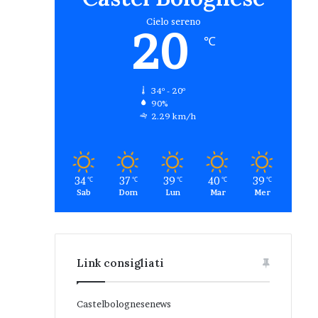
Cielo sereno
20
℃
34º - 20º
90%
2.29 km/h
34
37
39
40
39
℃
℃
℃
℃
℃
Sab
Dom
Lun
Mar
Mer
Link consigliati
Castelbolognesenews